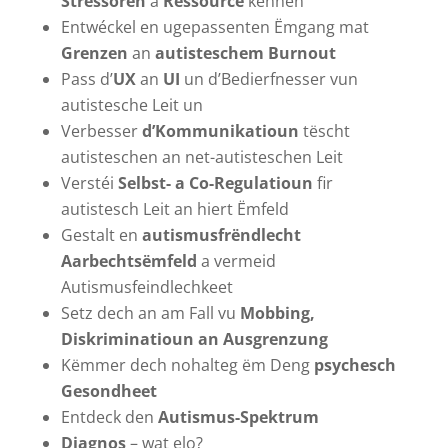
Stressoren
a
Ressourcë
kennen
Entwéckel en ugepassenten Ëmgang mat
Grenzen
an
autisteschem Burnout
Pass d’
UX
an
UI
un d’Bedierfnesser vun
autistesche Leit un
Verbesser
d’Kommunikatioun
tëscht
autisteschen an net-autisteschen Leit
Verstéi
Selbst- a Co-Regulatioun
fir
autistesch Leit an hiert Ëmfeld
Gestalt en
autismusfrëndlecht
Aarbechtsëmfeld
a vermeid
Autismusfeindlechkeet
Setz dech an am Fall vu
Mobbing,
Diskriminatioun an Ausgrenzung
Këmmer dech nohalteg ëm Deng
psychesch
Gesondheet
Entdeck den
Autismus-Spektrum
Diagnos
– wat elo?