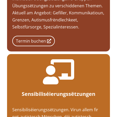
Übungssëtzungen zu verschiddenen Themen.
Aktuell am Angebot: Gefiller, Kommunikatioun,
Grenzen, Autismusfrëndlechkeet,
Selbstfürsorge, Spezialinteressen.
Termin buchen

Sensibiliséierungssëtzungen
Sensibiliséierungssëtzungen. Virun allem fir
net-autistesch Mënschen, déi autistesch