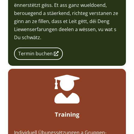
ënnerstëtzt gëss. Et ass ganz wueldoend,
berouegend a stäerkend, richteg verstanen ze
ginn an ze fillen, dass et Leit gëtt, déi Deng
Liewenserfarungen deelen a wëssen, vu wat s
Du schwätz.
Termin buchen

Training
Individuell Übungssëtzungen a Gruppen-