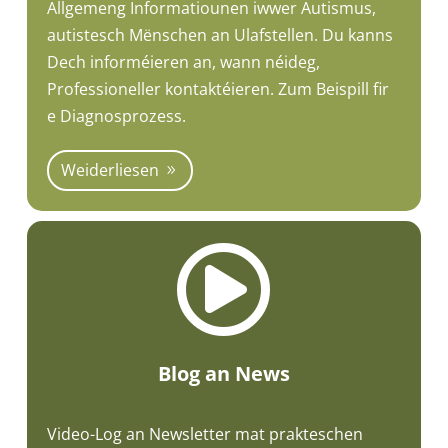
Allgemeng Informatiounen iwwer Autismus,
autistesch Mënschen an Ulafstellen. Du kanns
Dech informéieren an, wann néideg,
Professioneller kontaktéieren. Zum Beispill fir
e Diagnosprozess.
Weiderliesen

Blog an News
Video-Log an Newsletter mat prakteschen