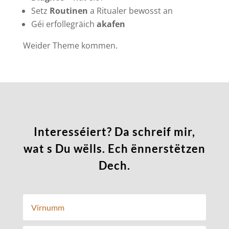
Setz
Routinen
a Ritualer bewosst an
Géi erfollegräich
akafen
Weider Theme kommen.
Interesséiert? Da schreif mir,
wat s Du wëlls. Ech ënnerstëtzen
Dech.