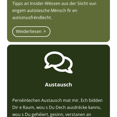
Tipps an Insider-Wëssen aus der Siicht vun
engem autistesche Mënsch fir en
autismusfrëndlecht.
Weiderliesen

Austausch
Perséinlechen Austausch mat mir. Ech bidden
Dir e Raum, wou s Du Dech ausdrécke kanns,
wou s Du gehéiert, gesinn, verstanen an