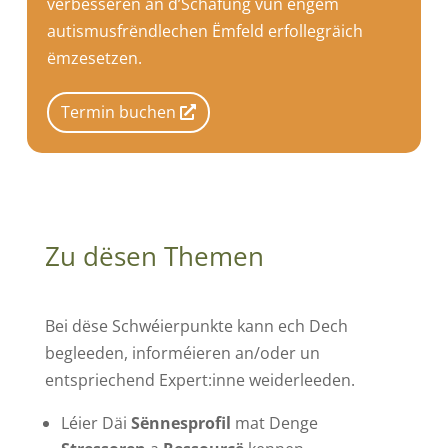
verbesseren an d’Schafung vun engem
autismusfrëndlechen Ëmfeld erfollegräich
ëmzesetzen.
Termin buchen
Zu dësen Themen
Bei dëse Schwéierpunkte kann ech Dech
begleeden, informéieren an/oder un
entspriechend Expert:inne weiderleeden.
Léier Däi
Sënnesprofil
mat Denge