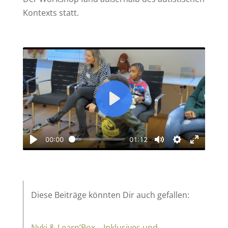
Kontexts statt.
Play
00:00
01:12
Play
Mute
Settings
Enter
fullscree
Diese Beiträge könnten Dir auch gefallen:
Nyki & Learn’Box – Inklusives und